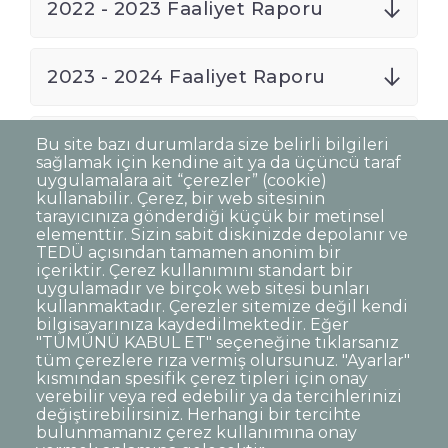
2022 - 2023 Faaliyet Raporu
2023 - 2024 Faaliyet Raporu
2024 - 2025 Faaliyet Raporu
Bu site bazı durumlarda size belirli bilgileri
sağlamak için kendine ait ya da üçüncü taraf
uygulamalara ait “çerezler” (cookie)
kullanabilir. Çerez, bir web sitesinin
tarayıcınıza gönderdiği küçük bir metinsel
elementtir. Sizin sabit diskinizde depolanır ve
TEDÜ açısından tamamen anonim bir
Dipnot
Sıkça Sorulan Sorular
içeriktir. Çerez kullanımını standart bir
uygulamadır ve birçok web sitesi bunları
Kişisel Verilerin Korunması
kullanmaktadır. Çerezler sitemize değil kendi
Gizlilik Politikası
Sorumluluk Reddi
bilgisayarınıza kaydedilmektedir. Eğer
"TÜMÜNÜ KABUL ET" seçeneğine tıklarsanız
Açık Rıza
Kurumsal Kimlik
tüm çerezlere rıza vermiş olursunuz. "Ayarlar"
kısmından spesifik çerez tipleri için onay
© TED Üniversitesi. Ziya Gökalp Caddesi No:48 06420, Kolej
verebilir veya red edebilir ya da tercihlerinizi
Çankaya ANKARA
değiştirebilirsiniz. Herhangi bir tercihte
bulunmamanız çerez kullanımına onay