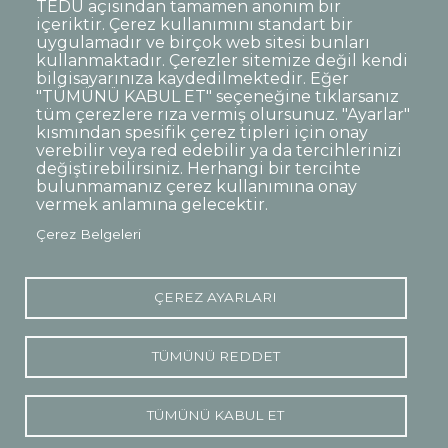
TEDÜ açısından tamamen anonim bir
Dipnot
Sıkça Sorulan Sorular
içeriktir. Çerez kullanımını standart bir
uygulamadır ve birçok web sitesi bunları
Kişisel Verilerin Korunması
kullanmaktadır. Çerezler sitemize değil kendi
Gizlilik Politikası
Sorumluluk Reddi
bilgisayarınıza kaydedilmektedir. Eğer
"TÜMÜNÜ KABUL ET" seçeneğine tıklarsanız
Açık Rıza
Kurumsal Kimlik
tüm çerezlere rıza vermiş olursunuz. "Ayarlar"
kısmından spesifik çerez tipleri için onay
© TED Üniversitesi. Ziya Gökalp Caddesi No:48 06420, Kolej
verebilir veya red edebilir ya da tercihlerinizi
Çankaya ANKARA
değiştirebilirsiniz. Herhangi bir tercihte
bulunmamanız çerez kullanımına onay
vermek anlamına gelecektir.
TED
TED
TED
TED
TED
Çerez Belgeleri
Üniversitesi
Üniversitesi
Üniversitesi
Üniversitesi
Üniversitesi
WhatsApp
Twitter
YouTube
Facebook
Instagram
LinkedIn
ile
sayfası
kanalı
sayfası
sayfası
sayfası
iletişime
geç
ÇEREZ AYARLARI
TÜMÜNÜ REDDET
TÜMÜNÜ KABUL ET