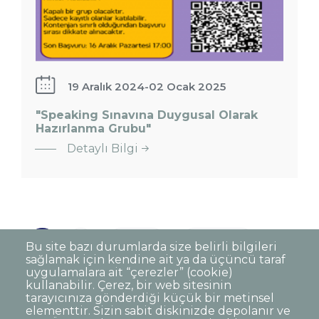
19 Aralık 2024
-
02 Ocak 2025
"Speaking Sınavına Duygusal Olarak
Hazırlanma Grubu"
Detaylı Bilgi
Sayfalama
Şu
1
Page
2
Sonraki
Sonraki ›
Son
Son Sayfa »
Bu site bazı durumlarda size belirli bilgileri
sağlamak için kendine ait ya da üçüncü taraf
an
sayfa
sayfa
uygulamalara ait “çerezler” (cookie)
kullanılan
kullanabilir. Çerez, bir web sitesinin
sayfa
tarayıcınıza gönderdiği küçük bir metinsel
elementtir. Sizin sabit diskinizde depolanır ve