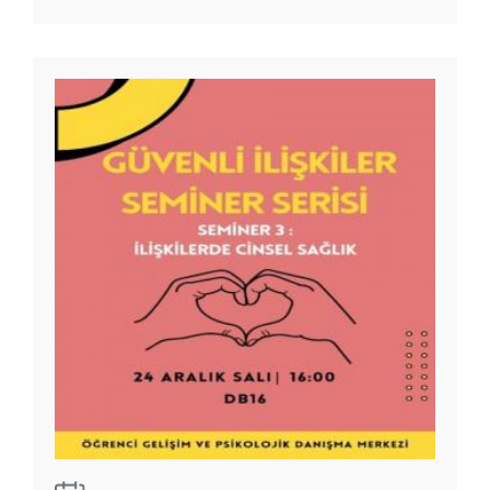
Seminer
Serisi -
Seminer
3:
İlişkilerde
Cinsel
Sağlık