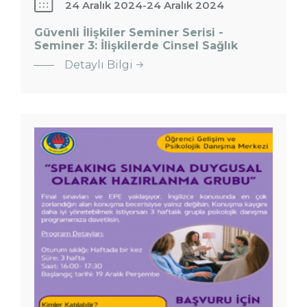
24 Aralık 2024
-
24 Aralık 2024
Güvenli İlişkiler Seminer Serisi -
Seminer 3: İlişkilerde Cinsel Sağlık
Detaylı Bilgi
&quot;Speaking
Sınavına
Duygusal
Olarak
Hazırlanma
Grubu&quot;