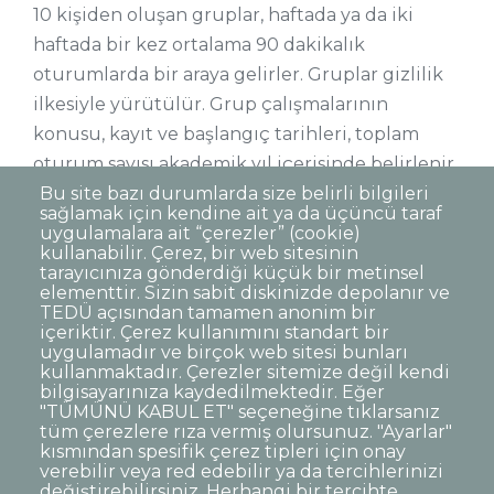
10 kişiden oluşan gruplar, haftada ya da iki
haftada bir kez ortalama 90 dakikalık
oturumlarda bir araya gelirler. Gruplar gizlilik
ilkesiyle yürütülür. Grup çalışmalarının
konusu, kayıt ve başlangıç tarihleri, toplam
oturum sayısı akademik yıl içerisinde belirlenir
ve öğrencilerimize duyurulur.
Bu site bazı durumlarda size belirli bilgileri
sağlamak için kendine ait ya da üçüncü taraf
uygulamalara ait “çerezler” (cookie)
kullanabilir. Çerez, bir web sitesinin
tarayıcınıza gönderdiği küçük bir metinsel
elementtir. Sizin sabit diskinizde depolanır ve
TEDÜ açısından tamamen anonim bir
Dipnot
Sıkça Sorulan Sorular
içeriktir. Çerez kullanımını standart bir
uygulamadır ve birçok web sitesi bunları
Kişisel Verilerin Korunması
kullanmaktadır. Çerezler sitemize değil kendi
Gizlilik Politikası
Sorumluluk Reddi
bilgisayarınıza kaydedilmektedir. Eğer
"TÜMÜNÜ KABUL ET" seçeneğine tıklarsanız
Açık Rıza
Kurumsal Kimlik
tüm çerezlere rıza vermiş olursunuz. "Ayarlar"
kısmından spesifik çerez tipleri için onay
© TED Üniversitesi. Ziya Gökalp Caddesi No:48 06420, Kolej
verebilir veya red edebilir ya da tercihlerinizi
Çankaya ANKARA
değiştirebilirsiniz. Herhangi bir tercihte