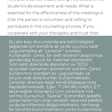
student's development and needs. What is
essential for the effectiveness of the meetings is
that the person is volunteer and willing to
participate in the counseling process. If you
cooperate with your therapists and trust their
work, you will benefit more from the process.
Bu site bazı durumlarda size belirli bilgileri
sağlamak için kendine ait ya da üçüncü taraf
uygulamalara ait “çerezler” (cookie)
kullanabilir. Çerez, bir web sitesinin tarayıcınıza
gönderdiği küçük bir metinsel elementtir.
Sizin sabit diskinizde depolanır ve TEDÜ
açısından tamamen anonim bir içeriktir. Çerez
Dipnot
Clarification Text on Personal Data
kullanımını standart bir uygulamadır ve
Processing
birçok web sitesi bunları kullanmaktadır.
Disclaimer
Corporate Identity
Çerezler sitemize değil kendi bilgisayarınıza
kaydedilmektedir. Eğer "TÜMÜNÜ KABUL ET"
Open Consent Statement
seçeneğine tıklarsanız tüm çerezlere rıza
vermiş olursunuz. "Ayarlar" kısmından spesifik
© TED University. Ziya Gökalp Caddesi No:48 06420, Kolej
çerez tipleri için onay verebilir veya red edebilir
Çankaya - Ankara
ya da tercihlerinizi değiştirebilirsiniz. Herhangi
bir tercihte bulunmamanız çerez kullanımına